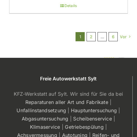
Details
1
2
…
6
Vor
5/5 - (52 votes)
Freie Autowerkstatt Sylt
KFZ-Werkstatt auf Sylt. Wir sind für Sie da bei
Reparaturen aller Art und Fabrikate
|
Unfallinstandsetzung
|
Hauptuntersuchung
|
Abgasuntersuchung
|
Scheibenservice
|
Klimaservice
|
Getriebespülung
|
Achsvermessung
|
Autotuning
|
Reifen- und