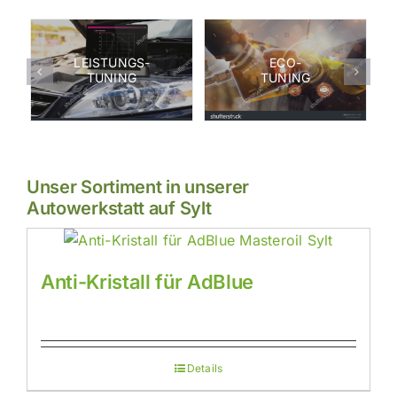
LEISTUNGS-
ECO-
TUNING
TUNING
N
Unser Sortiment in unserer
Autowerkstatt auf Sylt
Anti-Kristall für AdBlue
Details